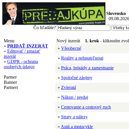
Slovensko
09.08.2026
Čo hľadáte?
Menu
Nový inzerát
1. krok
- kliknutím zvoľ
»
PRIDAŤ INZERÁT
»
Všeobecné
»
Editovať / zmazať
inzerát
»
Reality a nehnuteľnosti
»
GDPR - ochrana
osobných údajov
»
Práca, brigády a zamestnanie
Partner
»
Spoločné záujmy
Banner
Partneri
»
Zvieratá
»
Nákup / predaj
»
Cestovanie a cestovný ruch
»
Straty a nálezy
»
Autá a motocykle