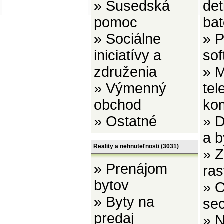
»
Susedská
det
pomoc
bat
»
Sociálne
»
P
iniciatívy a
sof
združenia
»
M
»
Výmenný
tel
obchod
ko
»
Ostatné
»
D
a b
Reality a nehnuteľnosti
(3031)
»
Z
»
Prenájom
ras
bytov
»
O
»
Byty na
se
predaj
»
N