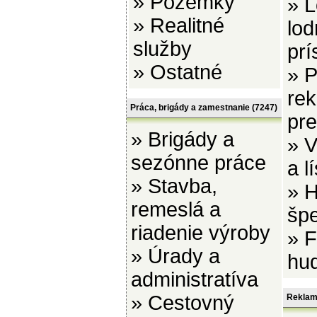
»
Pozemky
»
L
»
Realitné
lod
služby
prí
»
Ostatné
»
P
re
Práca, brigády a zamestnanie
(7247)
pr
»
Brigády a
»
V
sezónne práce
a l
»
Stavba,
»
H
remeslá a
šp
riadenie výroby
»
F
»
Úrady a
hu
administratíva
»
Cestovný
Reklam