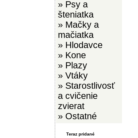
»
Psy a
šteniatka
»
Mačky a
mačiatka
»
Hlodavce
»
Kone
»
Plazy
»
Vtáky
»
Starostlivosť
a cvičenie
zvierat
»
Ostatné
Teraz pridané