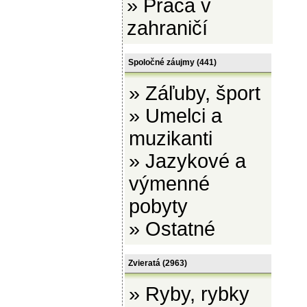
»
Práca v
zahraničí
Spoločné záujmy
(441)
»
Záľuby, šport
»
Umelci a
muzikanti
»
Jazykové a
výmenné
pobyty
»
Ostatné
Zvieratá
(2963)
»
Ryby, rybky