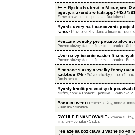
++-+-Rychle h ubnuti s M ounjaro, O 
egovy, s axenda w hatsapp: +420739
Zdravie a wellness - ponuka - Bratislava I
Rychle uvery na financovanie projekt
rano,
• Právne služby, dane a financie - ponuka
Penazne ponuky pre pouzivatelov uve
Právne služby, dane a financie - ponuka - Sob
Uver na vyriesenie vasich financnych
Právne služby, dane a financie - ponuka - Brati
Financne sluzby a vsetky formy uver
sadzbou 2%.
• Právne služby, dane a financi
Bratislava V
Rychly kredit pre vsetkych pouzivatel
služby, dane a financie - ponuka - Bratislava V
Ponuka uveru
• Právne služby, dane a finan
- Banska Stiavnica
RYCHLE FINANCOVANIE
• Právne služby,
financie - ponuka - Cadca
Peniaze sa poziciavaju vazne do 48 h