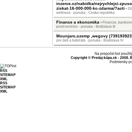
inzerce.cz/nabidka/nejrychlejsi-zpuso
ziskat-16-000-000-kc-zdarma/?acti
• Zd
wellness - ponuka - Ceska republika
Finance a ekonomika
• Financie, bankovn
poisťovníctvo - ponuka - Bratislava III
Mounjaro,ozemp ,wegovy (73919392
pre deti a batoľatá - ponuka - Bratislava IV
Na prepočet bol použit
Copyright © Predaj-kúpa.sk - 2008. 
Podmienky po
RSS
SITEMAP
XML
RSS
SITEMAP
XML