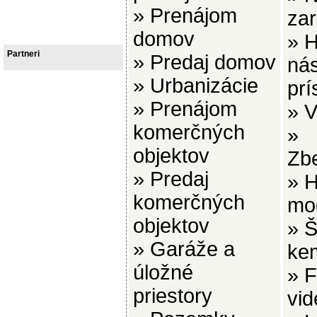
»
Prenájom
zar
domov
»
H
Partneri
»
Predaj domov
nás
»
Urbanizácie
prí
»
Prenájom
»
V
komerčných
»
objektov
Zbe
»
Predaj
»
H
komerčných
mo
objektov
»
Š
»
Garáže a
ke
úložné
»
F
priestory
vid