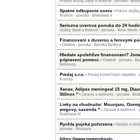
Právne služby, dane a financie - ponuka - Bratis
Spatne odkupenie uveru
• Právne služby
financie - ponuka - Bratislava V
Seriozna uverova ponuka do 24 hodi
služby, dane a financie - ponuka - Nove Mest
Financovani s duverou a ferovymi p
• Ostatné - ponuka - Banska Bystrica
Hledate spolehlive financovani? Jsm
pripraveni pomoci.
• Ostatné - ponuka - B
Bebravou
Predaj s.r.o.
• Predaj komerčných objektov - 
Kosicky
Xanax, Adipex meningeal 15 mg, Dia
Stilnox ^
• Zdravie a wellness - ponuka - Bratis
Lieky na chudnutie: Mounjaro, Ozemp
wegovy, saxenda ^
• Zdravie a wellness - 
Bratislava IV
Rychla pujcka potvrzena
• Garáže a úložn
ponuka - Roznava
https://www.nemovitosti-