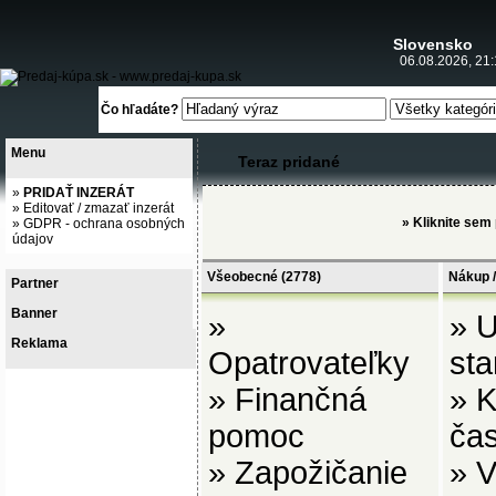
Slovensko
06.08.2026, 21:
Čo hľadáte?
Menu
Teraz pridané
»
PRIDAŤ INZERÁT
»
Editovať / zmazať inzerát
»
Kliknite sem
»
GDPR - ochrana osobných
údajov
Všeobecné
(2778)
Nákup /
Partner
Banner
»
»
U
Reklama
Opatrovateľky
sta
»
Finančná
»
K
pomoc
ča
»
Zapožičanie
»
V