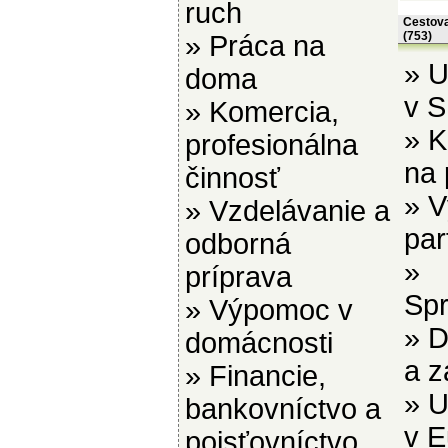
ruch
Cestova
(753)
»
Práca na
»
U
doma
v 
»
Komercia,
»
K
profesionálna
na 
činnosť
»
V
»
Vzdelávanie a
par
odborná
»
príprava
Spr
»
Výpomoc v
»
D
domácnosti
a z
»
Financie,
»
U
bankovníctvo a
v E
poisťovníctvo